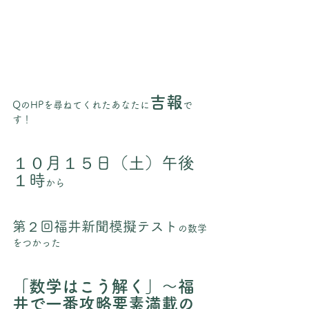
吉報
QのHPを尋ねてくれたあなたに
で
す！
１０月１５日（土）午後
１時
から
第２回福井新聞模擬テスト
の数学
をつかった
「数学はこう解く」～福
井で一番攻略要素満載の