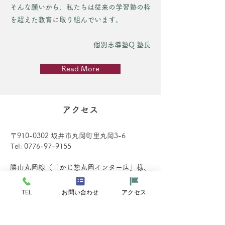
そんな願いから、私たちは従来の学習塾の枠
を超えた教育に取り組んでいます。
個別志導塾Q 塾長
Read More
アクセス
〒910-0302 坂井市丸岡町里丸岡3-6
Tel:
0776-97-9155
勝山丸岡線（「かじ惣丸岡インター店」様、
「そば処大宮亭」様の通り）沿い
『コインランドリー・フレアスラべリア里丸
TEL
お問い合わせ
アクセス
岡』様と、
『長寿園・デイサービスセンターりんどう』
様との間の住宅です。