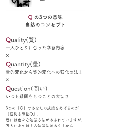
Q
の3つの意味
当塾のコンセプト
Q
uality(質)
一人ひとりに合った学習内容
×
Q
uantity(量)
量的変化から質的変化への転化の法則
​×
Q
uestion(問い)
いつも疑問をもつことの大切さ
3つの「Q」であなたの成績をあげるのが
『個別志導塾Q』。
巷には色々な勉強方法があふれていますが、
万人にあてはまる勉強法はありません。